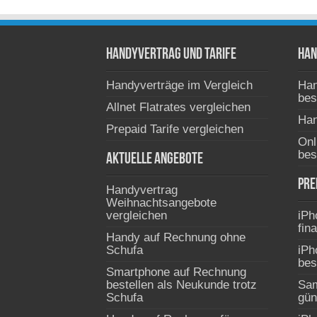
Handyvertrag und Tarife
Han
Handyverträge im Vergleich
Han
bes
Allnet Flatrates vergleichen
Han
Prepaid Tarife vergleichen
Onl
bes
Aktuelle Angebote
Pre
Handyvertrag
Weihnachtsangebote
vergleichen
iPh
fin
Handy auf Rechnung ohne
Schufa
iPh
bes
Smartphone auf Rechnung
bestellen als Neukunde trotz
Sa
Schufa
gün