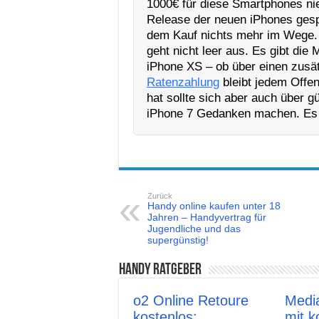
1000€ für diese Smartphones nie
Release der neuen iPhones gesp
dem Kauf nichts mehr im Wege. 
geht nicht leer aus. Es gibt die
iPhone XS – ob über einen zusät
Ratenzahlung
bleibt jedem Offe
hat sollte sich aber auch über g
iPhone 7 Gedanken machen. Es m
Zurück
Handy online kaufen unter 18
Jahren – Handyvertrag für
Jugendliche und das
supergünstig!
Handy Ratgeber
o2 Online Retoure
Medi
kostenlos:
mit 